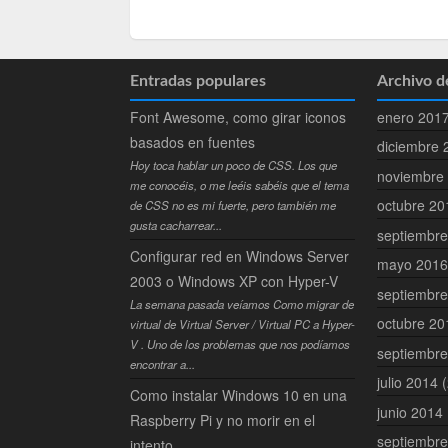
Entradas populares
Archivo d
enero 201
Font Awesome, como girar iconos
basados en fuentes
diciembre
Hoy toca hablar un poco de CSS. Los que
noviembre
me conocéis, o me leéis sabéis que el tema
octubre 2
de CSS no es mi fuerte, pero también me
gusta cacharrear...
septiembr
Configurar red en Windows Server
mayo 201
2003 o Windows XP con Hyper-V
septiembr
La semana pasada veíamos Como migrar de
octubre 2
virtual de Virtual Server / Virtual PC a Hyper-
V . Uno de los problemas que nos podíamos
septiembr
encontrar a...
julio 2014
(
Como instalar Windows 10 en una
junio 2014
Raspberry Pi y no morir en el
septiembr
intento