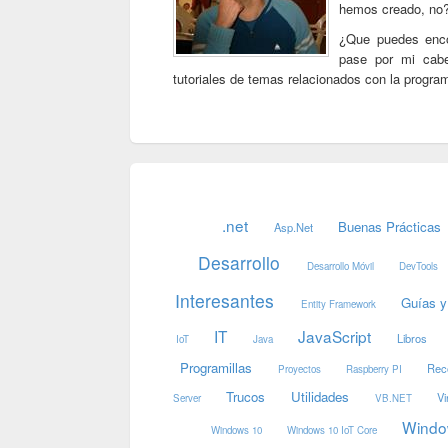
hemos creado, no?
¿Que puedes enc
pase por mi cab
tutoriales de temas relacionados con la progr
.net
Buenas Prácticas
Asp.Net
Desarrollo
Desarrollo Móvil
DevTools
Interesantes
Guías y
Entity Framework
IT
JavaScript
Libros
IoT
Java
Programillas
Rec
Proyectos
Raspberry PI
Trucos
Utilidades
Vi
Server
VB.NET
Windo
Windows 10
Windows 10 IoT Core