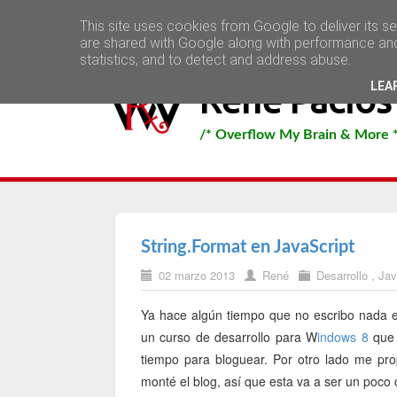
Inicio
Contacto
This site uses cookies from Google to deliver its s
are shared with Google along with performance and 
statistics, and to detect and address abuse.
LEA
René Pacios
/* Overflow My Brain & More 
String.Format en JavaScript
02 marzo 2013
René
Desarrollo
,
Jav
Ya hace algún tiempo que no escribo nada en
un curso de desarrollo para W
indows 8
que 
tiempo para bloguear. Por otro lado me pr
monté el blog, así que esta va a ser un poco c