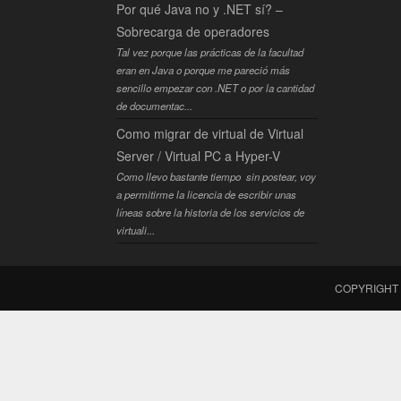
Por qué Java no y .NET sí? –
Sobrecarga de operadores
Tal vez porque las prácticas de la facultad
eran en Java o porque me pareció más
sencillo empezar con .NET o por la cantidad
de documentac...
Como migrar de virtual de Virtual
Server / Virtual PC a Hyper-V
Como llevo bastante tiempo sin postear, voy
a permitirme la licencia de escribir unas
líneas sobre la historia de los servicios de
virtuali...
COPYRIGHT 