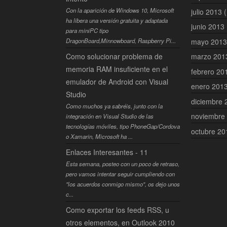
Con la aparición de Windows 10, Microsoft
julio 2013
(
ha libera una versión gratuita y adaptada
junio 2013
para miniPC tipo
mayo 201
DragonBoard,Minnowboard, Raspberry Pi...
Como solucionar problema de
marzo 20
memoria RAM insuficiente en el
febrero 2
emulador de Android con Visual
enero 201
Studio
diciembre
Como muchos ya sabréis, junto con la
noviembre
integración en Visual Studio de las
tecnologías móviles, tipo PhoneGap/Cordova
octubre 2
o Xamarin, Microsoft ha ...
Enlaces Interesantes - 11
Esta semana, posteo con un poco de retraso,
pero vamos intentar seguir cumpliendo con
"los acuerdos conmigo mismo", os dejo unos
c...
Como exportar los feeds RSS, u
otros elementos, en Outlook 2010