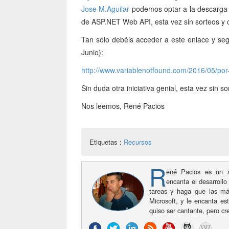
Jose M.Aguilar
podemos optar a la descarga d
de ASP.NET Web API, esta vez sin sorteos y 
Tan sólo debéis acceder a este enlace y segu
Junio):
http://www.variablenotfound.com/2016/05/por-
Sin duda otra iniciativa genial, esta vez sin 
Nos leemos, René Pacios
Etiquetas :
Recursos
R
ené Pacios es un a
encanta el desarrollo
tareas y haga que las má
Microsoft, y le encanta es
quiso ser cantante, pero c