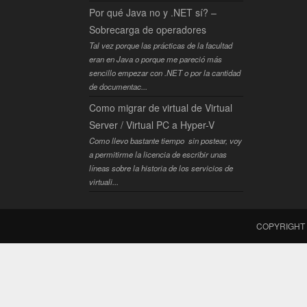
Por qué Java no y .NET sí? –
Sobrecarga de operadores
Tal vez porque las prácticas de la facultad
eran en Java o porque me pareció más
sencillo empezar con .NET o por la cantidad
de documentac...
Como migrar de virtual de Virtual
Server / Virtual PC a Hyper-V
Como llevo bastante tiempo sin postear, voy
a permitirme la licencia de escribir unas
líneas sobre la historia de los servicios de
virtuali...
COPYRIGHT 