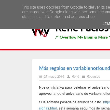
Inicio
Contacto
This site uses cookies from Google to deliver its s
are shared with Google along with performance and 
statistics, and to detect and address abuse.
LEA
René Pacios
/* Overflow My Brain & More 
Más regalos en variablenotfound
27 mayo 2016
René
Recursos
Nueva iniciativa para celebrar el aniversari
aprovechando el aniversario de variablenotf
Si la semana pasada os anunciaba esto,
http
signalr.html
, esta semana seguimos de racha ya