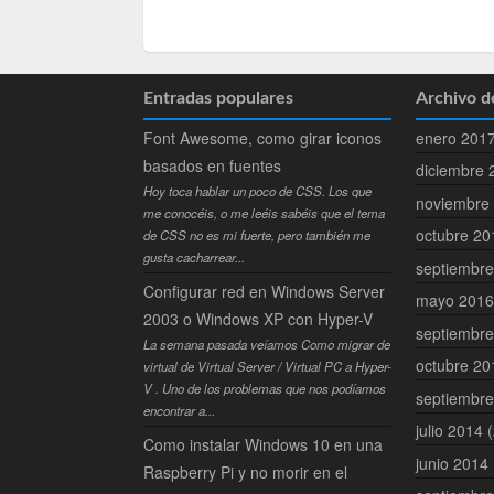
Entradas populares
Archivo d
enero 201
Font Awesome, como girar iconos
basados en fuentes
diciembre
Hoy toca hablar un poco de CSS. Los que
noviembre
me conocéis, o me leéis sabéis que el tema
octubre 2
de CSS no es mi fuerte, pero también me
gusta cacharrear...
septiembr
Configurar red en Windows Server
mayo 201
2003 o Windows XP con Hyper-V
septiembr
La semana pasada veíamos Como migrar de
octubre 2
virtual de Virtual Server / Virtual PC a Hyper-
V . Uno de los problemas que nos podíamos
septiembr
encontrar a...
julio 2014
(
Como instalar Windows 10 en una
junio 2014
Raspberry Pi y no morir en el