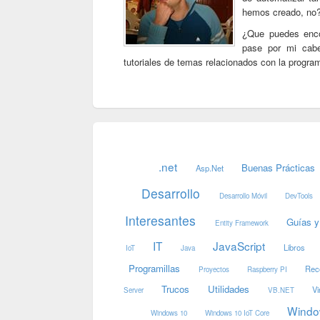
hemos creado, no?
¿Que puedes enc
pase por mi cab
tutoriales de temas relacionados con la progr
.net
Buenas Prácticas
Asp.Net
Desarrollo
Desarrollo Móvil
DevTools
Interesantes
Guías y
Entity Framework
IT
JavaScript
Libros
IoT
Java
Programillas
Rec
Proyectos
Raspberry PI
Trucos
Utilidades
Vi
Server
VB.NET
Windo
Windows 10
Windows 10 IoT Core