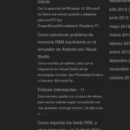
septiembr
intento
Con la aparición de Windows 10, Microsoft
julio 2013
(
ha libera una versión gratuita y adaptada
junio 2013
para miniPC tipo
mayo 201
DragonBoard,Minnowboard, Raspberry Pi...
Como solucionar problema de
marzo 20
memoria RAM insuficiente en el
febrero 2
emulador de Android con Visual
enero 201
Studio
diciembre
Como muchos ya sabréis, junto con la
noviembre
integración en Visual Studio de las
tecnologías móviles, tipo PhoneGap/Cordova
octubre 2
o Xamarin, Microsoft ha ...
Enlaces Interesantes - 11
Esta semana, posteo con un poco de retraso,
pero vamos intentar seguir cumpliendo con
"los acuerdos conmigo mismo", os dejo unos
c...
Como exportar los feeds RSS, u
otros elementos, en Outlook 2010